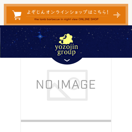
検
索
対
象:
― TAG ―
頑張ろう北海道