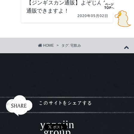
【ジンギスカン通販】よぞじんも
通販できますよ！
2020年05月02日
HOME
>
タグ:
宅飲み