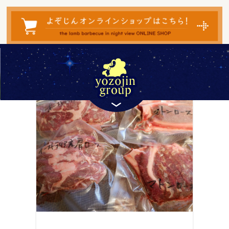
検
索
対
象:
― TAG ―
宅飲み