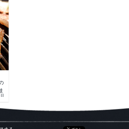
の
ま
4日
HOME
>
タグ:
すすきの夜景