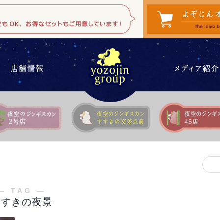
検
索
対
象:
― TAG ―
すすきの夜景