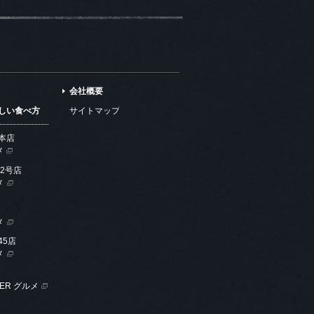
会社概要
しい食べ方
サイトマップ
本店
メ
2号店
メ
メ
45店
メ
PER グルメ